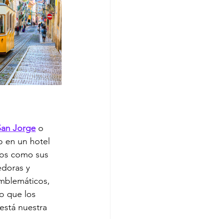
 San Jorge
 o 
o en un hotel 
rsos como sus 
doras y 
mblemáticos, 
o que los 
está nuestra 