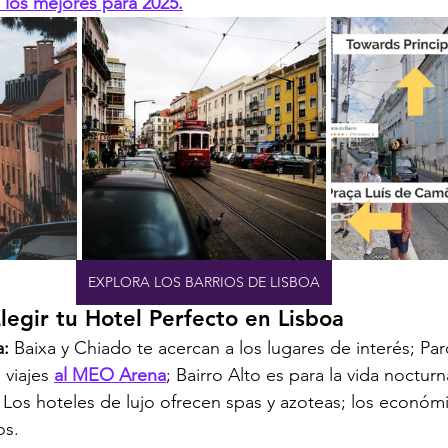
 los mejores para 2025.
EXPLORA LOS BARRIOS DE LISBOA
legir tu Hotel Perfecto en Lisboa
a:
 Baixa y Chiado te acercan a los lugares de interés; Pa
viajes 
al MEO Arena
; Bairro Alto es para la vida nocturn
 Los hoteles de lujo ofrecen spas y azoteas; los económ
os.