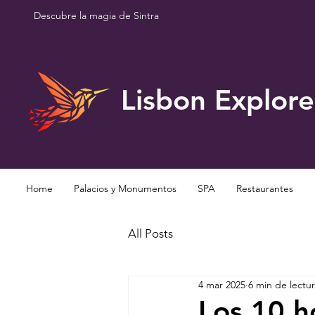
Descubre la magia de Sintra
Lisbon Explore
Home
Palacios y Monumentos
SPA
Restaurantes
All Posts
4 mar 2025
6 min de lectu
Los 10 h