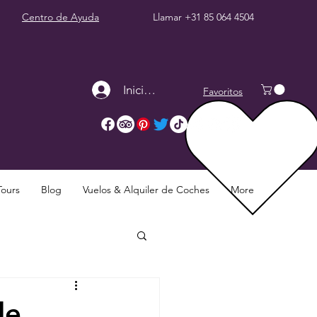
Centro de Ayuda
Llamar
+31 85 064 4504
Iniciar sesión
Favoritos
Tours
Blog
Vuelos & Alquiler de Coches
More
de