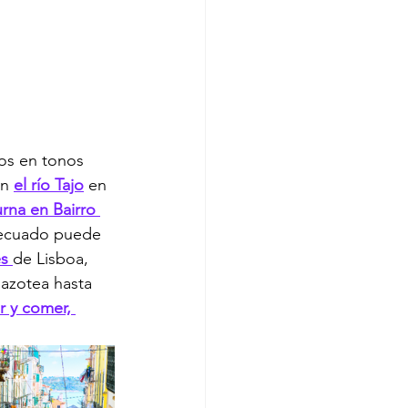
dos en tonos 
n 
el río Tajo
 en 
rna en Bairro 
decuado puede 
s 
de Lisboa, 
azotea hasta 
r y comer, 