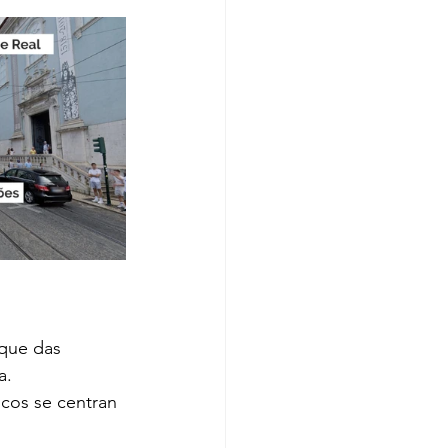
rque das 
a.
icos se centran 