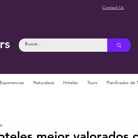
Contact Us
rs
Experiencias
Naturaleza
Hoteles
Tours
Planificador de 
ra
oteles mejor valorados 