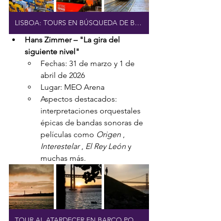
LISBOA: TOURS EN BÚSQUEDA DE BAJADAS
Hans Zimmer – "La gira del 
siguiente nivel"
Fechas: 31 de marzo y 1 de 
abril de 2026
Lugar: MEO Arena
Aspectos destacados: 
interpretaciones orquestales 
épicas de bandas sonoras de 
películas como 
Origen
 , 
Interestelar
 , 
El Rey León
 y 
muchas más.
TOUR AL ATARDECER EN BARCO POR LISBOA