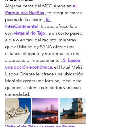
Alojarse cerca del MEO Arena en 
el 
Parque das Nações
 te asegura estar a 
pasos de la acción 
.
El 
InterContinental
 Lisboa ofrece lujo 
con 
vistas al río Tajo
 , a un corto paseo 
a pie o en taxi del recinto, mientras 
que el Myriad by SANA ofrece una 
estancia elegante y moderna con una 
arquitectura impresionante 
. Si busca 
una opción económica,
 el Hotel Meliá 
Lisboa Oriente le ofrece una ubicación 
ideal sin gastar una fortuna, ideal para 
quienes asisten a conciertos y buscan 
comodidad.
Visita al río Tajo y la torre de Belém.