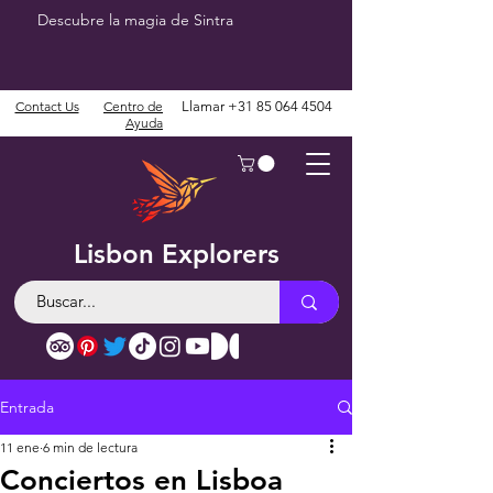
Descubre la magia de Sintra
Contact Us
Centro de
Llamar
+31 85 064 4504
Ayuda
Lisbon Explorers
Entrada
11 ene
6 min de lectura
Conciertos en Lisboa