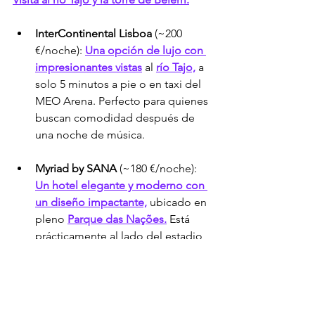
InterContinental Lisboa
 (~200 
€/noche): 
Una opción de lujo con 
impresionantes vistas
 al 
río Tajo,
 a 
solo 5 minutos a pie o en taxi del 
MEO Arena. Perfecto para quienes 
buscan comodidad después de 
una noche de música.
Myriad by SANA
 (~180 €/noche): 
Un hotel elegante y moderno con 
un diseño impactante,
 ubicado en 
pleno 
Parque das Nações.
 Está 
prácticamente al lado del estadio, 
ofreciendo una comodidad 
inigualable y un toque de estilo 
futurista.