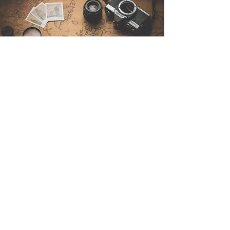
Contáctenos
Sintra Explorers
Cambridgelaan 250
3584 CS Utrecht
Netherlands
Email:
info@sintraexplorers.com