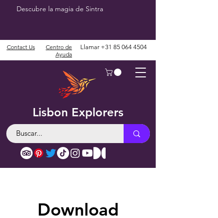
Descubre la magia de Sintra
Contact Us
Centro de
Llamar
+31 85 064 4504
Ayuda
Lisbon Explorers
Download