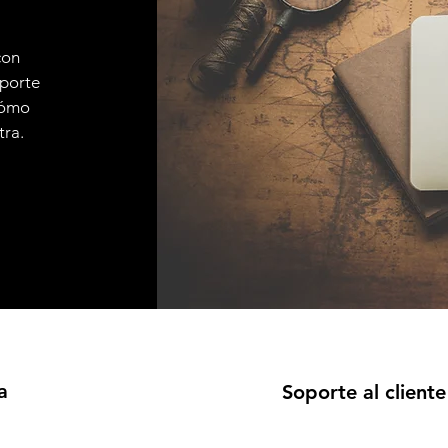
con
sporte
 cómo
tra.
a
Soporte al cliente