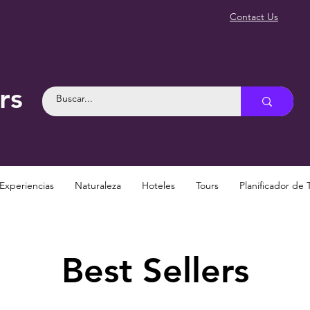
Contact Us
rs
Experiencias
Naturaleza
Hoteles
Tours
Planificador de 
Best Sellers