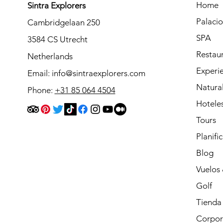
Home
Sintra Explorers
Palaci
Cambridgelaan 250
SPA
3584 CS Utrecht
Restau
Netherlands
Experie
Email:
info@sintraexplorers.com
Natura
Phone:
+31 85 064 4504
Hotele
Tours
Planifi
Blog
Vuelos 
Golf
Tienda
Corpor