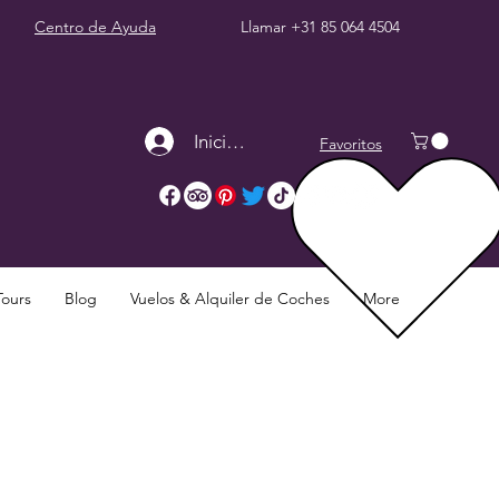
Centro de Ayuda
Llamar
+31 85 064 4504
Iniciar sesión
Favoritos
Tours
Blog
Vuelos & Alquiler de Coches
More