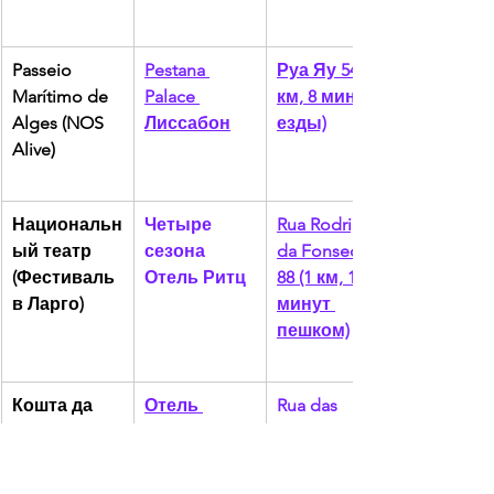
Passeio 
Pestana 
Руа Яу 54 (2 
Marítimo de 
Palace 
км, 8 минут 
Alges (NOS 
Лиссабон
езды)
Alive)
Национальн
Четыре 
Rua Rodrigo 
ый театр 
сезона 
da Fonseca 
(Фестиваль 
Отель Ритц
88 (1 км, 15 
в Ларго)
минут 
пешком)
Кошта да 
Отель 
Rua das 
Капарика (О 
Aroeira 
Caravelas 2, 
Соль да 
Лиссабон
Ароэйра (5 
Капарика)
км, 10 