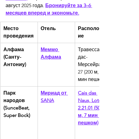
август 2025 года. 
Бронируйте за 3–6 
месяцев вперед и экономьте.
Место 
Отель
Расположен
проведения
ие
Алфама 
Меммо 
Травесса-
(Санту-
Алфама
дас-
Антониу)
Мерсейрас, 
27 (200 м, 3 
мин пешком)
Парк 
Мириад от 
Cais das 
народов 
SANA
Naus, Lote 
(SunceBeat, 
2.21.01 (500 
Super Bock)
м, 7 мин 
пешком)