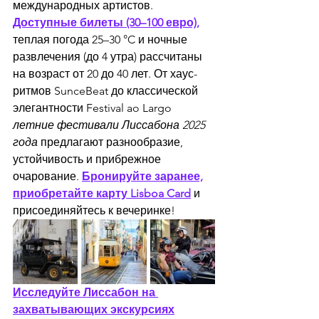
международных артистов. 
Доступные билеты (30–100 евро),
теплая погода 25–30 °C и ночные 
развлечения (до 4 утра) рассчитаны 
на возраст от 20 до 40 лет. От хаус-
ритмов SunceBeat до классической 
элегантности Festival ao Largo 
летние фестивали Лиссабона 2025 
года
 предлагают разнообразие, 
устойчивость и прибрежное 
очарование. 
Бронируйте заранее,
приобретайте карту Lisboa Card
 и 
присоединяйтесь к вечеринке!
Исследуйте Лиссабон на 
захватывающих экскурсиях