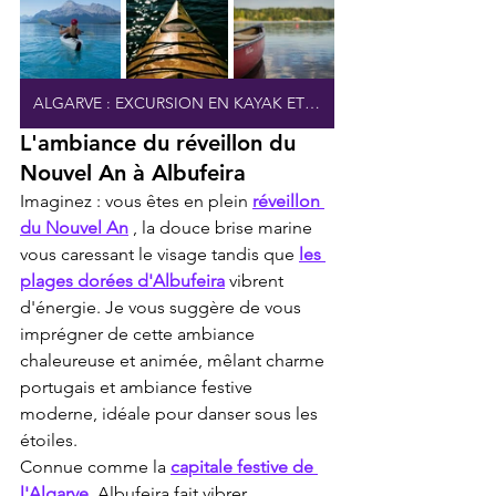
ALGARVE : EXCURSION EN KAYAK ET PLAGES SECRÈTES
L'ambiance du réveillon du 
Nouvel An à Albufeira
Imaginez : vous êtes en plein 
réveillon 
du Nouvel An
 , la douce brise marine 
vous caressant le visage tandis que 
les 
plages dorées d'Albufeira
 vibrent 
d'énergie. Je vous suggère de vous 
imprégner de cette ambiance 
chaleureuse et animée, mêlant charme 
portugais et ambiance festive 
moderne, idéale pour danser sous les 
étoiles.
Connue comme la 
capitale festive de 
l'Algarve,
 Albufeira fait vibrer 