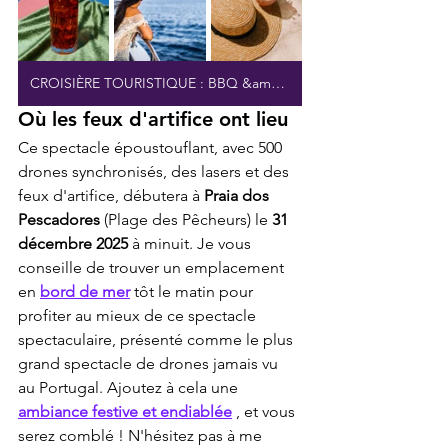
CROISIÈRE TOURISTIQUE : BBQ &amp; OPEN BAR
Où les feux d'artifice ont lieu
Ce spectacle époustouflant, avec 500 
drones synchronisés, des lasers et des 
feux d'artifice, débutera à 
Praia dos 
Pescadores
 (Plage des Pêcheurs) le 
31 
décembre 2025
 à minuit. Je vous 
conseille de trouver un emplacement 
en 
bord de mer
 tôt le matin pour 
profiter au mieux de ce spectacle 
spectaculaire, présenté comme le plus 
grand spectacle de drones jamais vu 
au Portugal. Ajoutez à cela une 
ambiance festive et endiablée
 , et vous 
serez comblé ! N'hésitez pas à me 