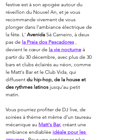
festive est à son apogée autour du 
réveillon du Nouvel An, et je vous 
recommande vivement de vous 
plonger dans l'ambiance électrique de 
la fête. L' 
Avenida
 Sá Carneiro, à deux 
pas de 
la Praia dos Pescadores
 , 
devient le cœur de 
la vie nocturne
 à 
partir du 30 décembre, avec plus de 30 
bars et clubs éclairés au néon, comme 
le Matt's Bar et le Club Vida, qui 
diffusent 
du hip-hop, de la house et 
des rythmes latinos
 jusqu'au petit 
matin.
Vous pourriez profiter de DJ live, de 
soirées à thème et même d'un taureau 
mécanique au 
Matt's Bar,
 créant une 
ambiance endiablée 
idéale pour les 
groupes
 . Pour une expérience plus 