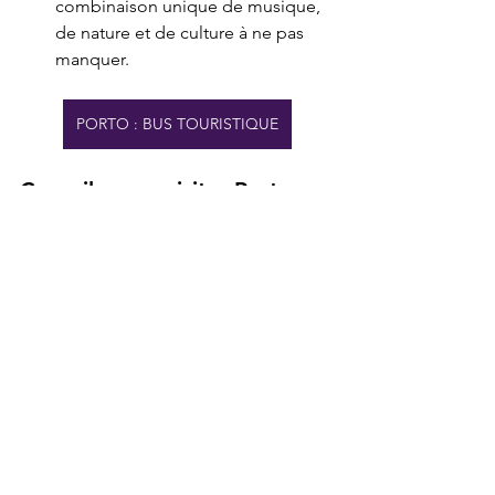
combinaison unique de musique, 
de nature et de culture à ne pas 
manquer.
PORTO : BUS TOURISTIQUE
Conseils pour visiter Porto au 
printemps
Réservez votre hébergement tôt
 : 
le printemps est une période 
populaire pour visiter Porto, c'est 
donc une bonne idée de réserver 
votre hébergement bien à l'avance 
pour garantir les meilleures offres 
et les meilleurs emplacements.
Prévoyez plusieurs couches de 
vêtements
 : Bien que le climat soit 