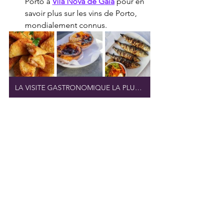
Porto à 
Vila Nova de Gaia
 pour en 
savoir plus sur les vins de Porto, 
mondialement connus.
LA VISITE GASTRONOMIQUE LA PLUS POPULAIRE
Conclusion : Un été 
inoubliable à Porto
L'été 2025 à Porto
 regorge de festivals 
dynamiques, de célébrations 
culturelles et d'expériences uniques. 
Que vous soyez attiré par l'énergie 
palpitante des festivals de musique 
comme Primavera Sound ou que vous 
préfériez les riches traditions de la 