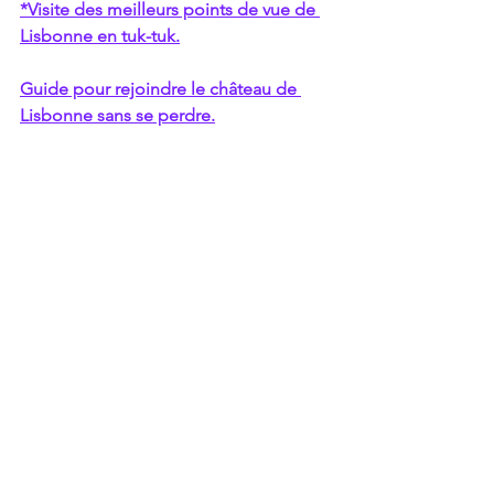
*Visite des meilleurs points de vue de 
Lisbonne en tuk-tuk.
Guide pour rejoindre le château de 
Lisbonne sans se perdre.
*Spectacle de fado en direct avec vin 
de Porto et dîner.
Voir tout
Posts récents