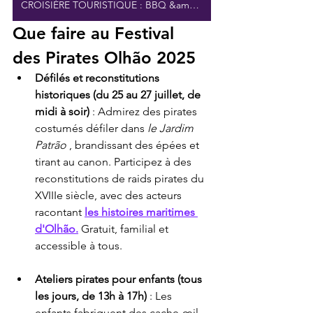
CROISIÈRE TOURISTIQUE : BBQ &amp; OPEN BAR
Que faire au Festival 
des Pirates Olhão 2025
Défilés et reconstitutions 
historiques (du 25 au 27 juillet, de 
midi à soir)
 : Admirez des pirates 
costumés défiler dans 
le Jardim 
Patrão
 , brandissant des épées et 
tirant au canon. Participez à des 
reconstitutions de raids pirates du 
XVIIIe siècle, avec des acteurs 
racontant 
les histoires maritimes 
d'Olhão.
 Gratuit, familial et 
accessible à tous.
Ateliers pirates pour enfants (tous 
les jours, de 13h à 17h)
 : Les 
enfants fabriquent des cache-œil, 