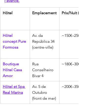
l'avance.
Hôtel
Emplacement
Prix/Nuit (Est.)
Hôtel 
Av. da 
~150€–250€
concept Pure 
República 34 
Formosa
(centre-ville)
Boutique 
Rua 
~180€–300€
Hôtel Casa 
Conselheiro 
Amor
Bivar 4
Hôtel et Spa 
Av. 5 de 
~200€–350€
Real Marina
Outubro 
(front de mer)