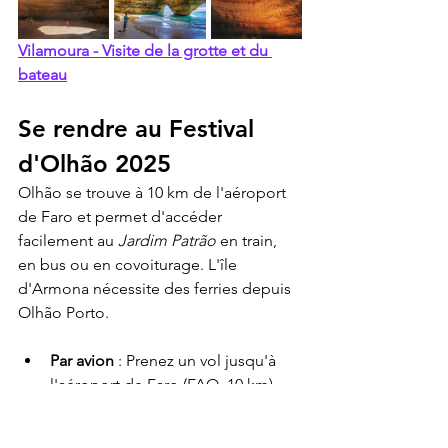
Vilamoura - Visite de la grotte et du 
bateau
Se rendre au Festival 
d'Olhão 2025
Olhão se trouve à 10 km de l'aéroport 
de Faro et permet d'accéder 
facilement au 
Jardim Patrão
 en train, 
en bus ou en covoiturage. L'île 
d'Armona nécessite des ferries depuis 
Olhão Porto.
Par avion
 : Prenez un vol jusqu'à 
l'aéroport de Faro (FAO, 10 km). 
Les principales compagnies 
aériennes (Ryanair, TAP) proposent 