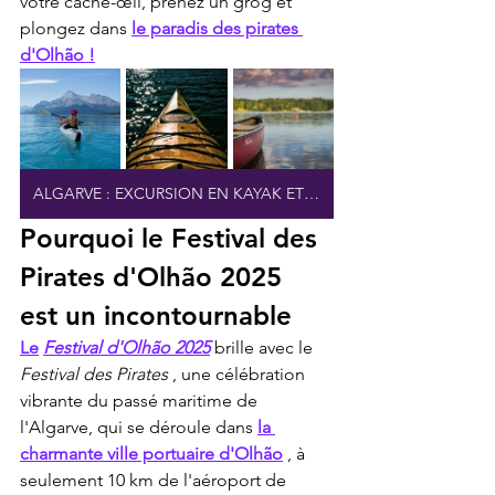
votre cache-œil, prenez un grog et 
plongez dans 
le paradis des pirates 
d'Olhão !
ALGARVE : EXCURSION EN KAYAK ET PLAGES SECRÈTES
Pourquoi le Festival des 
Pirates d'Olhão 2025 
est un incontournable
Le
Festival d'Olhão 2025
 brille avec le 
Festival des Pirates
 , une célébration 
vibrante du passé maritime de 
l'Algarve, qui se déroule dans 
la 
charmante ville portuaire d'Olhão
 , à 
seulement 10 km de l'aéroport de 