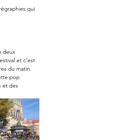
régraphies qui 
e deux 
stival et c'est 
res du matin.
ette pop 
 et des 