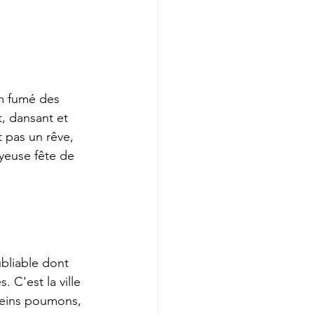
um fumé des 
t, dansant et 
 pas un rêve, 
oyeuse fête de 
bliable dont 
 C'est la ville 
leins poumons, 