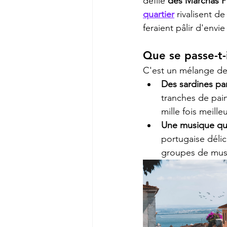
défilé 
des Marchas P
quartier
 rivalisent d
feraient pâlir d'envi
Que se passe-t-
C'est un mélange de 
Des sardines pa
tranches de pain 
mille fois meill
Une musique qui
portugaise délic
groupes de musiq