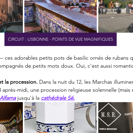
CIRCUIT : LISBONNE - POINTS DE VUE MAGNIFIQUES
— ces adorables petits pots de basilic ornés de rubans qu
mpagnés de petits mots doux. Oui, c'est aussi romanti
et la procession.
 Dans la nuit du 12, les Marchas illumine
 après-midi, une procession religieuse solennelle (mais
Alfama
 jusqu'à la 
cathédrale Sé.