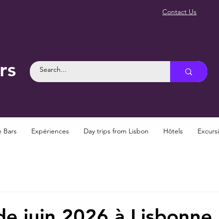
Contact Us
rs
e Bars
Expériences
Day trips from Lisbon
Hôtels
Excurs
de juin 2026 à Lisbonne 