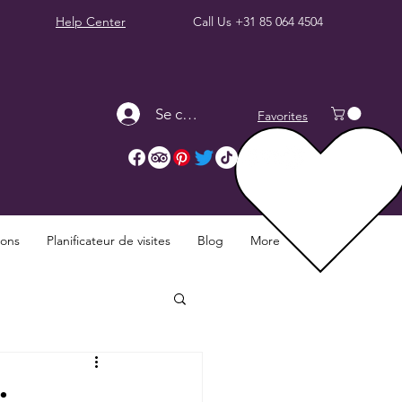
Help Center
Call Us
+31 85 064 4504
Se connecter
Favorites
ions
Planificateur de visites
Blog
More
: