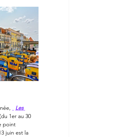
nnée, 
Les 
(du 1er au 30 
e point 
13 juin est la 