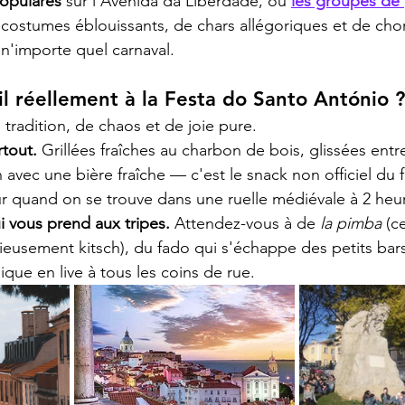
opulares
 sur l'Avenida da Liberdade, où 
les groupes de 
e costumes éblouissants, de chars allégoriques et de cho
e n'importe quel carnaval.
il réellement à la Festa do Santo António ?
tradition, de chaos et de joie pure.
rtout.
 Grillées fraîches au charbon de bois, glissées entr
avec une bière fraîche — c'est le snack non officiel du fe
eur quand on se trouve dans une ruelle médiévale à 2 heu
 vous prend aux tripes.
 Attendez-vous à de 
la pimba
 (c
ieusement kitsch), du fado qui s'échappe des petits bars
ue en live à tous les coins de rue.