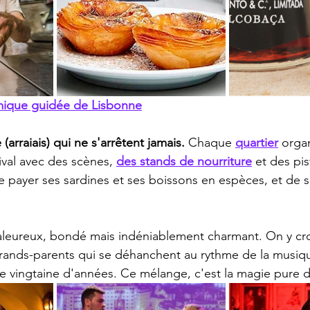
mique guidée de Lisbonne
(arraiais) qui ne s'arrêtent jamais.
 Chaque 
quartier
 orga
ival avec des scènes, 
des stands de nourriture
 et des pis
 de payer ses sardines et ses boissons en espèces, et de s
aleureux, bondé mais indéniablement charmant. On y cro
grands-parents qui se déhanchent au rythme de la musiq
e vingtaine d'années. Ce mélange, c'est la magie pure 