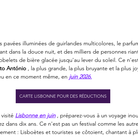
es pavées illuminées de guirlandes multicolores, le parf
ttant dans la douce nuit, et des milliers de personnes rian
belets de bière glacée jusqu'au lever du soleil. Ce n'est
to António
 , la plus grande, la plus bruyante et la plus j
lieu en ce moment même, en 
juin 2026.
CARTE LISBONNE POUR DES RÉDUCTIONS
visité 
Lisbonne en juin
 , préparez-vous à un voyage inou
 dans dix ans. Ce n'est pas un festival comme les autres.
ement : Lisboètes et touristes se côtoient, chantant à p