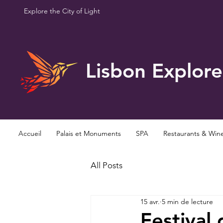
Explore the City of Light
Lisbon Explore
Accueil
Palais et Monuments
SPA
Restaurants & Win
All Posts
15 avr.
5 min de lecture
Festival 