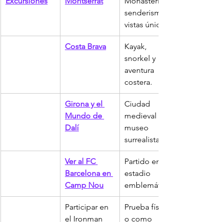
Excursiones
Montserrat
Monasterio, 
senderismo y 
vistas únicas.
Costa Brava
Kayak, 
snorkel y 
aventura 
costera.
Girona y el 
Ciudad 
Mundo de 
medieval y 
Dalí
museo 
surrealista.
Ver al FC 
Partido en el 
Barcelona en 
estadio 
Camp Nou
emblemático.
Participar en 
Prueba física 
el Ironman
o como 