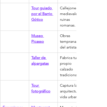
Tour guiado 
Callejones 
por el Barrio 
medievales y 
Gótico
ruinas 
romanas.
Museo 
Obras 
Picasso
tempranas 
del artista.
Taller de 
Fabrica tu 
alpargatas
propio 
calzado 
tradicional.
Tour 
Captura la 
fotográfico
arquitectura y 
vida urbana.