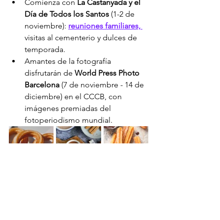
Comienza con 
La Castanyada y el 
Día de Todos los Santos
 (1-2 de 
noviembre): 
reuniones familiares, 
visitas al cementerio y dulces de 
temporada.
Amantes de la fotografía 
disfrutarán de 
World Press Photo 
Barcelona
 (7 de noviembre - 14 de 
diciembre) en el CCCB, con 
imágenes premiadas del 
fotoperiodismo mundial.
LOS MEJORES CHURROS DE BARCELONA
En el MACBA, del 6 de noviembre 
al 6 de abril, se presenta 
"Projectar 