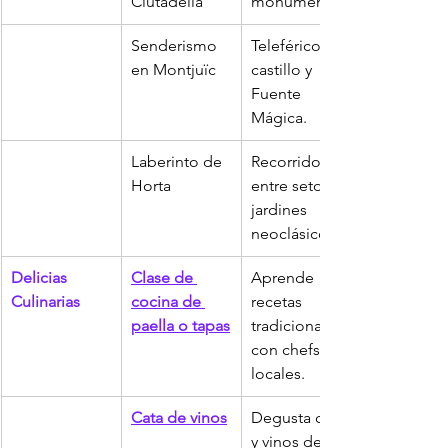
Ciutadella
monumentos.
Senderismo 
Teleférico, 
en Montjuïc
castillo y 
Fuente 
Mágica.
Laberinto de 
Recorrido 
Horta
entre setos y 
jardines 
neoclásicos.
Delicias 
Clase de 
Aprende 
Culinarias
cocina de 
recetas 
paella o tapas
tradicionales 
con chefs 
locales.
Cata de vinos
Degusta cava 
y vinos de 