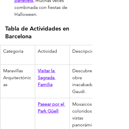
panellets,
 muchas veces 
combinada con fiestas de 
Halloween.
Tabla de Actividades en 
Barcelona
Categoría
Actividad
Descripción
Maravillas 
Visitar la 
Descubre la 
Arquitectónic
Sagrada 
obra 
as
Familia
inacabada de 
Gaudí.
Pasear por el 
Mosaicos 
Park Güell
coloridos y 
vistas 
panorámicas.