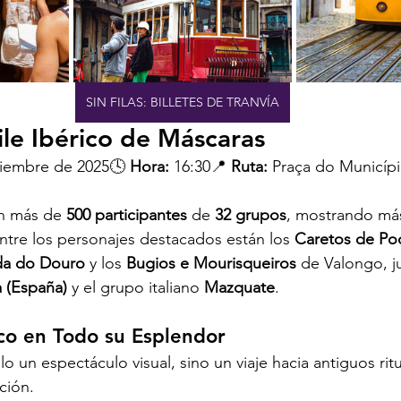
SIN FILAS: BILLETES DE TRANVÍA
ile Ibérico de Máscaras
tiembre de 2025🕓 
Hora:
 16:30📍 
Ruta:
 Praça do Municípi
on más de 
500 participantes
 de 
32 grupos
, mostrando má
Entre los personajes destacados están los 
Caretos de P
nda do Douro
 y los 
Bugios e Mourisqueiros
 de Valongo, j
 (España)
 y el grupo italiano 
Mazquate
.
rico en Todo su Esplendor
olo un espectáculo visual, sino un viaje hacia antiguos rit
ción.