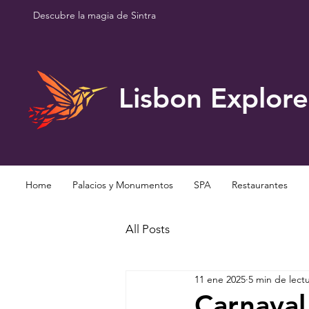
Descubre la magia de Sintra
Lisbon Explore
Home
Palacios y Monumentos
SPA
Restaurantes
All Posts
11 ene 2025
5 min de lect
Carnaval