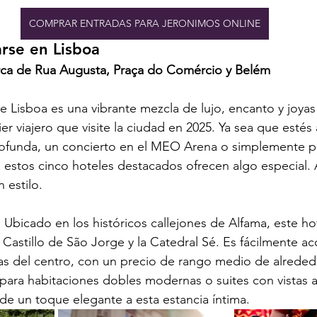
COMPRAR ENTRADAS PARA JERONIMOS ONLINE
se en Lisboa
ca de Rua Augusta, Praça do Comércio y Belém
e Lisboa es una vibrante mezcla de lujo, encanto y joya
er viajero que visite la ciudad en 2025. Ya sea que estés
rofunda, un concierto en el MEO Arena o simplemente pa
jo, estos cinco hoteles destacados ofrecen algo especial. 
 estilo.
: Ubicado en los históricos callejones de Alfama, este ho
 Castillo de São Jorge y la Catedral Sé. Es fácilmente acc
ías del centro, con un precio de rango medio de alreded
para habitaciones dobles modernas o suites con vistas al 
de un toque elegante a esta estancia íntima.