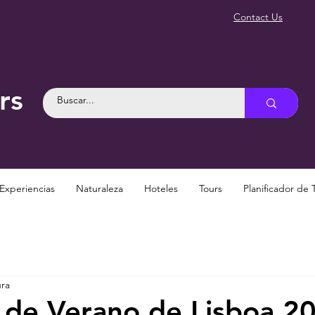
Contact Us
rs
Experiencias
Naturaleza
Hoteles
Tours
Planificador de 
ura
 de Verano de Lisboa 2