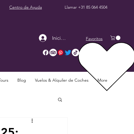
Centro de Ayuda
Llamar
+31 85 064 4504
Iniciar sesión
Favoritos
Tours
Blog
Vuelos & Alquiler de Coches
More
025: