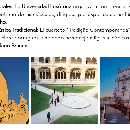
rales:
 La 
Universidad Lusófona
 organizará conferencias 
mbolismo de las máscaras, dirigidas por expertos como 
Pa
lho
.
sica Tradicional:
 El cuarteto "Tradição Contemporânea" 
olclore portugués, rindiendo homenaje a figuras icónica
ário Branco
.