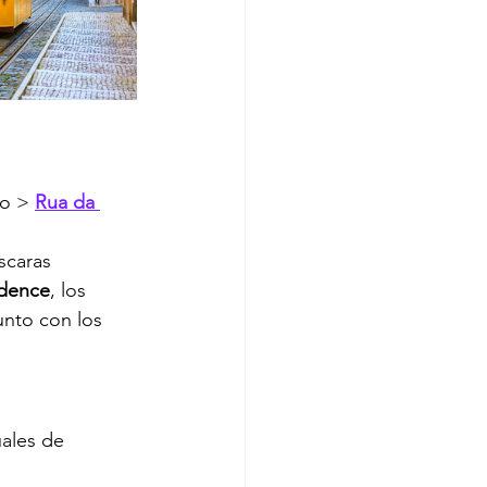
o > 
Rua da 
scaras 
odence
, los 
unto con los 
uales de 