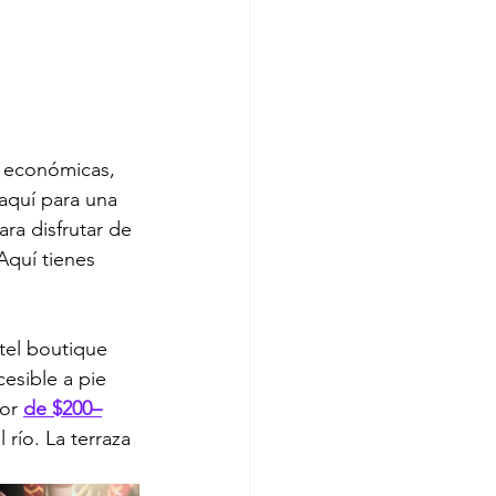
s económicas, 
 aquí para una 
ra disfrutar de 
Aquí tienes 
tel boutique 
esible a pie 
or 
de $200–
río. La terraza 