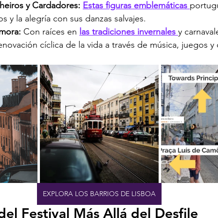
heiros y Cardadores:
Estas figuras emblemáticas 
portug
os y la alegría con sus danzas salvajes.
mora:
 Con raíces en 
las tradiciones invernales 
y carnaval
enovación cíclica de la vida a través de música, juegos y
EXPLORA LOS BARRIOS DE LISBOA
el Festival Más Allá del Desfile