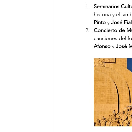
Seminarios Cultu
historia y el si
Pinto
 y 
José Fia
Concierto de Mú
canciones del f
Afonso
 y 
José M