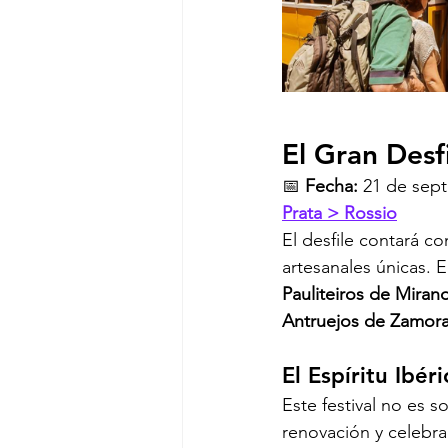
El Gran Desf
📅 
Fecha:
 21 de sep
Prata > Rossio
El desfile contará c
artesanales únicas. 
Pauliteiros de Mira
Antruejos de Zamora
El Espíritu Ibé
Este festival no es s
renovación y celebra