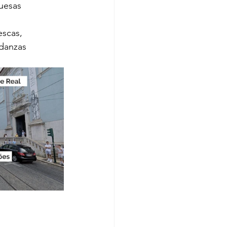
uesas 
escas, 
 danzas 